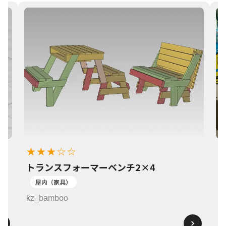
★★★☆☆
トランスフォーマーベンチ2×4
1
屋内（家具）
k
kz_bamboo