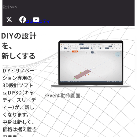
公式SNS
コミュニティ
DIYの設計
サポート
を、
よくある質問
新しくする
マニュアル
旧バージョンダウンロード
DIY・リノベー
ション専用の
3D設計ソフト
ニュース
caDIY3D（キャ
※Ver4 動作画面
ディースリーデ
お問い合わせ
ィー）が、新し
くなります。
無料体験をはじめる
学校・教育機関向け
中身は新しく、
価格は据え置き
のまま。