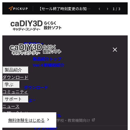
【セール終了時刻変更のお知らせ】caDIY3D V4 発売記念セール
‹
›
1
/
3
PICKUP
製品紹介
製品紹介トップ
Ver.4 新機能紹介
製品紹介
ダウンロード
学ぶ
ダウンロード
コミュニティ
サポート
学ぶ
ニュース
お問い合わせ
チュートリアル
無料体験をはじめる
学校・教育機関向け
DIY講座
サンプル設計