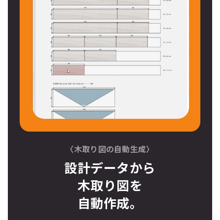
〈木取り図の自動生成〉
設計データから
木取り図
を
自動作成。