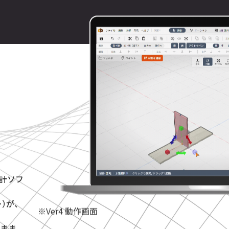
設計ソフ
ー）が、
※Ver4 動作画面
まま。