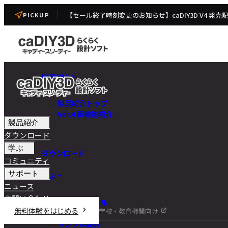
【セール終了時刻変更のお知らせ】caDIY3D V4 発売
PICKUP
製品紹介
製品紹介トップ
Ver.4 新機能紹介
製品紹介
ダウンロード
学ぶ
ダウンロード
コミュニティ
サポート
学ぶ
ニュース
お問い合わせ
チュートリアル
無料体験をはじめる
学校・教育機関向け
DIY講座
サンプル設計