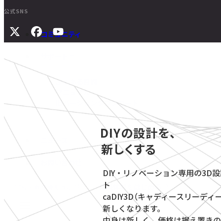
公式SNS
コミュニティ
サポート
よくある質問
マニュアル
旧バージョンダウンロード
DIYの設計を、
ニュース
新しくする
お問い合わせ
DIY・リノベーション専用の3D
ト
無料体験をはじめる
学校・教育機関向け
caDIY3D（キャディースリーディ
新しくなります。
中身は新しく、価格は据え置きの