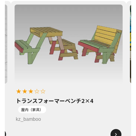
★★★☆☆
トランスフォーマーベンチ2×4
1
屋内（家具）
k
kz_bamboo