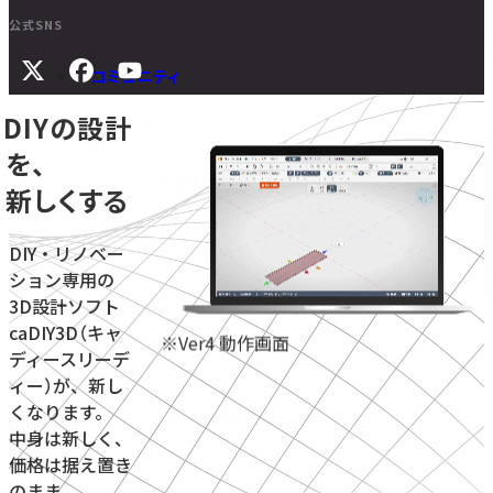
公式SNS
コミュニティ
DIYの設計
サポート
を、
よくある質問
新しくする
マニュアル
旧バージョンダウンロード
DIY・リノベー
ション専用の
3D設計ソフト
ニュース
caDIY3D（キャ
※Ver4 動作画面
ディースリーデ
お問い合わせ
ィー）が、新し
くなります。
無料体験をはじめる
学校・教育機関向け
中身は新しく、
価格は据え置き
のまま。