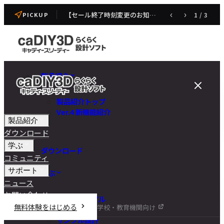
【セール終了時刻変更のお知らせ】caDIY3D V4 発売記念セール
‹
›
1
/
3
PICKUP
製品紹介
製品紹介トップ
Ver.4 新機能紹介
製品紹介
ダウンロード
学ぶ
ダウンロード
コミュニティ
サポート
学ぶ
ニュース
お問い合わせ
チュートリアル
無料体験をはじめる
学校・教育機関向け
DIY講座
サンプル設計