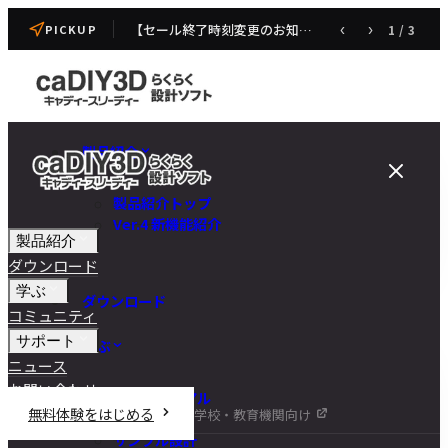
【セール終了時刻変更のお知らせ】caDIY3D V4 発売記念セール
‹
›
1
/
3
PICKUP
製品紹介
製品紹介トップ
Ver.4 新機能紹介
製品紹介
ダウンロード
学ぶ
ダウンロード
コミュニティ
サポート
学ぶ
ニュース
お問い合わせ
チュートリアル
無料体験をはじめる
学校・教育機関向け
DIY講座
サンプル設計