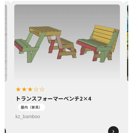
★★★☆☆
トランスフォーマーベンチ2×4
1
屋内（家具）
k
kz_bamboo