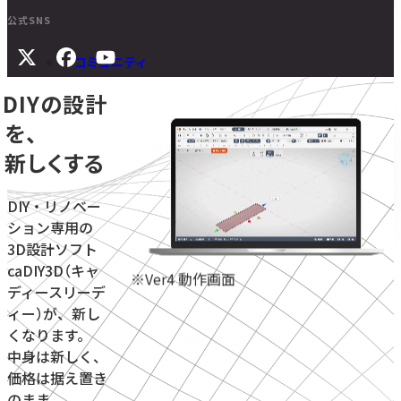
公式SNS
コミュニティ
DIYの設計
サポート
を、
よくある質問
新しくする
マニュアル
旧バージョンダウンロード
DIY・リノベー
ション専用の
3D設計ソフト
ニュース
caDIY3D（キャ
※Ver4 動作画面
ディースリーデ
お問い合わせ
ィー）が、新し
くなります。
無料体験をはじめる
学校・教育機関向け
中身は新しく、
価格は据え置き
のまま。