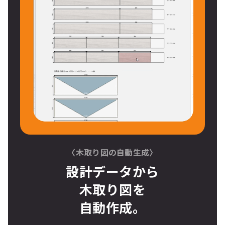
〈木取り図の自動生成〉
設計データから
木取り図
を
自動作成。