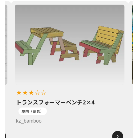
★★★☆☆
トランスフォーマーベンチ2×4
1
屋内（家具）
k
kz_bamboo