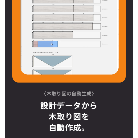
〈木取り図の自動生成〉
設計データから
木取り図
を
自動作成。