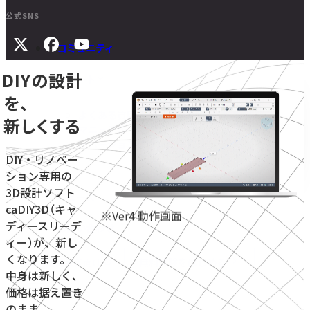
公式SNS
コミュニティ
DIYの設計
サポート
を、
よくある質問
新しくする
マニュアル
旧バージョンダウンロード
DIY・リノベー
ション専用の
3D設計ソフト
ニュース
caDIY3D（キャ
※Ver4 動作画面
ディースリーデ
お問い合わせ
ィー）が、新し
くなります。
無料体験をはじめる
学校・教育機関向け
中身は新しく、
価格は据え置き
のまま。