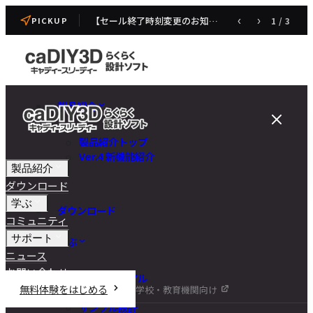
【セール終了時刻変更のお知らせ】caDIY3D V4 発売記念セール
‹
›
1
/
3
PICKUP
製品紹介
製品紹介トップ
Ver.4 新機能紹介
製品紹介
ダウンロード
学ぶ
ダウンロード
コミュニティ
サポート
学ぶ
ニュース
お問い合わせ
チュートリアル
無料体験をはじめる
学校・教育機関向け
DIY講座
サンプル設計