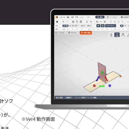
設計ソフ
ー）が、
※Ver4 動作画面
まま。