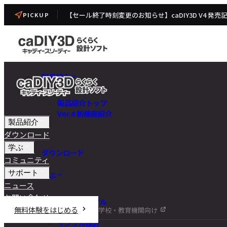
【セール終了時刻変更のお知らせ】caDIY3D V4 発売
PICKUP
製品紹介
製品紹介トップ
Ver.4 新機能紹介
製品紹介
ダウンロード
学ぶ
ダウンロード
コミュニティ
サポート
学ぶ
ニュース
お問い合わせ
チュートリアル
無料体験をはじめる
学校・教育機関向け
DIY講座
サンプル設計