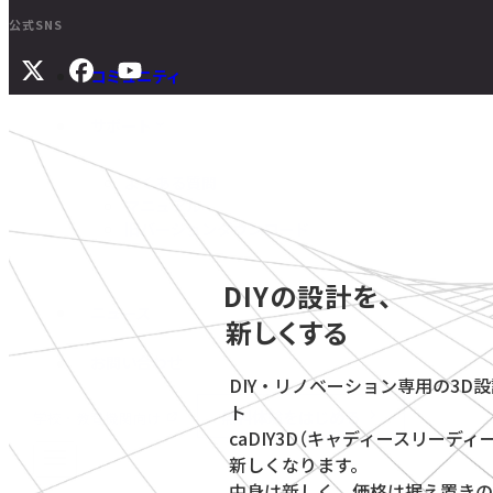
公式SNS
コミュニティ
サポート
よくある質問
マニュアル
旧バージョンダウンロード
DIYの設計を、
ニュース
新しくする
お問い合わせ
DIY・リノベーション専用の3D
ト
無料体験をはじめる
学校・教育機関向け
caDIY3D（キャディースリーディ
新しくなります。
中身は新しく、価格は据え置きの