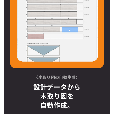
〈木取り図の自動生成〉
設計データから
木取り図
を
自動作成。