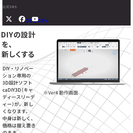
公式SNS
コミュニティ
DIYの設計
サポート
を、
よくある質問
新しくする
マニュアル
旧バージョンダウンロード
DIY・リノベー
ション専用の
3D設計ソフト
ニュース
caDIY3D（キャ
※Ver4 動作画面
ディースリーデ
お問い合わせ
ィー）が、新し
くなります。
無料体験をはじめる
学校・教育機関向け
中身は新しく、
価格は据え置き
のまま。