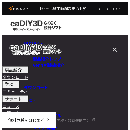
【セール終了時刻変更のお知らせ】caDIY3D V4 発売記念セール
‹
›
1
/
3
PICKUP
製品紹介
製品紹介トップ
Ver.4 新機能紹介
製品紹介
ダウンロード
学ぶ
ダウンロード
コミュニティ
サポート
学ぶ
ニュース
お問い合わせ
チュートリアル
無料体験をはじめる
学校・教育機関向け
DIY講座
サンプル設計