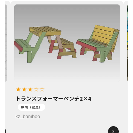
★★★☆☆
トランスフォーマーベンチ2×4
1
屋内（家具）
k
kz_bamboo