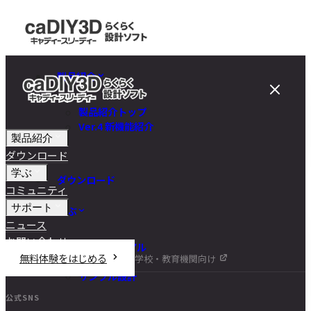
製品紹介
製品紹介トップ
Ver.4 新機能紹介
製品紹介
ダウンロード
学ぶ
ダウンロード
コミュニティ
サポート
学ぶ
ニュース
お問い合わせ
チュートリアル
無料体験をはじめる
学校・教育機関向け
DIY講座
サンプル設計
公式SNS