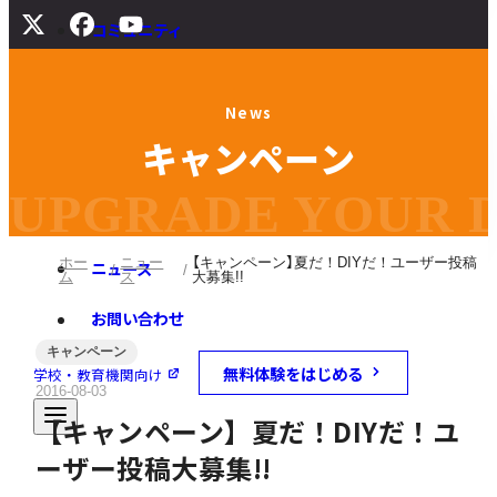
コミュニティ
サポート
N
e
w
s
よくある質問
キ
ャ
ン
ペ
ー
ン
マニュアル
旧バージョンダウンロード
UPGRADE YOUR DI
ホー
ニュー
【キャンペーン】夏だ！DIYだ！ユーザー投稿
ニュース
ム
ス
大募集!!
お問い合わせ
キャンペーン
無料体験をはじめる
学校・教育機関向け
2016-08-03
【キャンペーン】夏だ！DIYだ！ユ
ーザー投稿大募集!!