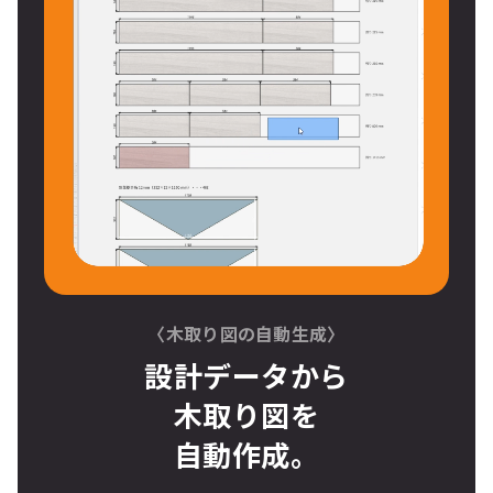
〈木取り図の自動生成〉
設計データから
木取り図
を
自動作成。