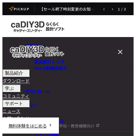
【セール終了時刻変更のお知らせ】caDIY3D V4 発売記念セール
‹
›
1
/
3
PICKUP
製品紹介
製品紹介トップ
Ver.4 新機能紹介
製品紹介
ダウンロード
学ぶ
ダウンロード
コミュニティ
サポート
学ぶ
ニュース
お問い合わせ
チュートリアル
無料体験をはじめる
学校・教育機関向け
DIY講座
サンプル設計