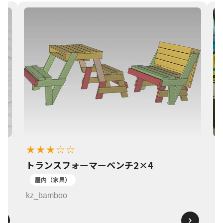
★★★☆☆
トランスフォーマーベンチ2×4
1
屋内（家具）
k
kz_bamboo