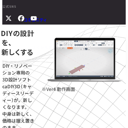
公式SNS
コミュニティ
DIYの設計
サポート
を、
よくある質問
新しくする
マニュアル
旧バージョンダウンロード
DIY・リノベー
ション専用の
3D設計ソフト
ニュース
caDIY3D（キャ
※Ver4 動作画面
ディースリーデ
お問い合わせ
ィー）が、新し
くなります。
無料体験をはじめる
学校・教育機関向け
中身は新しく、
価格は据え置き
のまま。