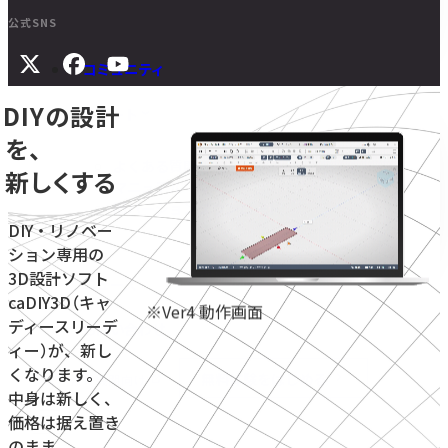
公式SNS
コミュニティ
DIYの設計
サポート
を、
よくある質問
新しくする
マニュアル
旧バージョンダウンロード
DIY・リノベー
ション専用の
3D設計ソフト
ニュース
caDIY3D（キャ
※Ver4 動作画面
ディースリーデ
お問い合わせ
ィー）が、新し
くなります。
無料体験をはじめる
学校・教育機関向け
中身は新しく、
価格は据え置き
のまま。