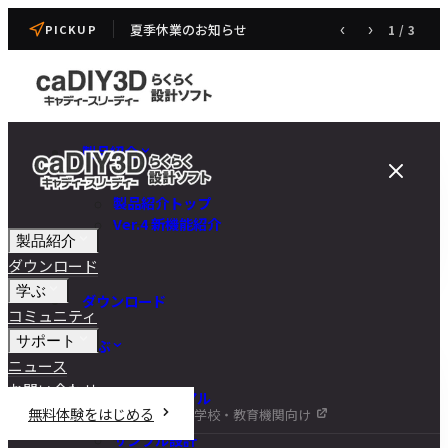
夏季休業のお知らせ
‹
›
1
/
3
PICKUP
製品紹介
製品紹介トップ
Ver.4 新機能紹介
製品紹介
ダウンロード
学ぶ
ダウンロード
コミュニティ
サポート
学ぶ
ニュース
お問い合わせ
チュートリアル
無料体験をはじめる
学校・教育機関向け
DIY講座
サンプル設計