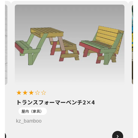
★★★☆☆
トランスフォーマーベンチ2×4
1
屋内（家具）
k
kz_bamboo