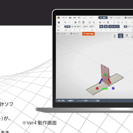
設計ソフ
ー）が、
※Ver4 動作画面
まま。