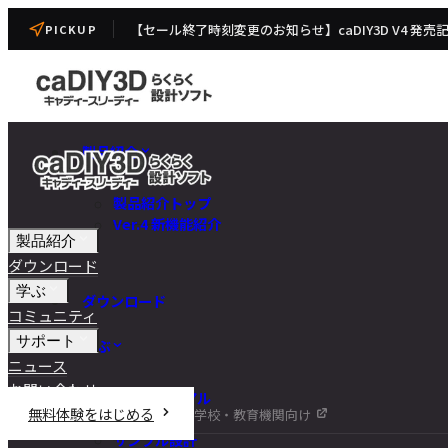
【セール終了時刻変更のお知らせ】caDIY3D V4 発売
PICKUP
製品紹介
製品紹介トップ
Ver.4 新機能紹介
製品紹介
ダウンロード
学ぶ
ダウンロード
コミュニティ
サポート
学ぶ
ニュース
お問い合わせ
チュートリアル
無料体験をはじめる
学校・教育機関向け
DIY講座
サンプル設計