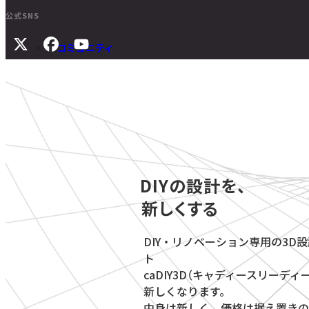
公式SNS
コミュニティ
サポート
よくある質問
マニュアル
旧バージョンダウンロード
DIYの設計を、
ニュース
新しくする
お問い合わせ
DIY・リノベーション専用の3D
ト
無料体験をはじめる
学校・教育機関向け
caDIY3D（キャディースリーディ
新しくなります。
中身は新しく、価格は据え置きの