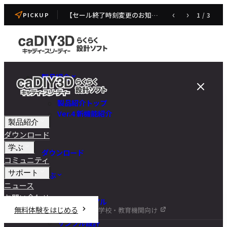
【セール終了時刻変更のお知らせ】caDIY3D V4 発売記念セール
‹
›
1
/
3
PICKUP
製品紹介
製品紹介トップ
Ver.4 新機能紹介
製品紹介
ダウンロード
学ぶ
ダウンロード
コミュニティ
サポート
学ぶ
ニュース
お問い合わせ
チュートリアル
無料体験をはじめる
学校・教育機関向け
DIY講座
サンプル設計