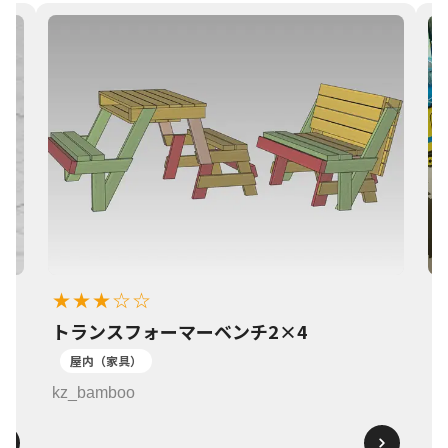
★★★☆☆
トランスフォーマーベンチ2×4
1
屋内（家具）
k
kz_bamboo