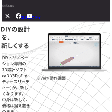
公式SNS
コミュニティ
DIYの設計
サポート
を、
よくある質問
新しくする
マニュアル
旧バージョンダウンロード
DIY・リノベー
ション専用の
3D設計ソフト
ニュース
caDIY3D（キャ
※Ver4 動作画面
ディースリーデ
お問い合わせ
ィー）が、新し
くなります。
無料体験をはじめる
学校・教育機関向け
中身は新しく、
価格は据え置き
のまま。