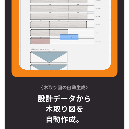
〈木取り図の自動生成〉
設計データから
木取り図
を
自動作成。