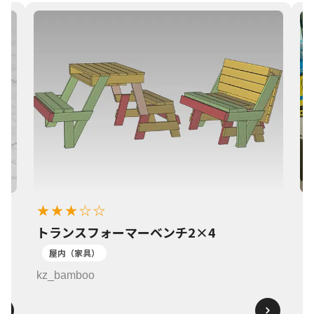
★★★☆☆
トランスフォーマーベンチ2×4
1
屋内（家具）
k
kz_bamboo