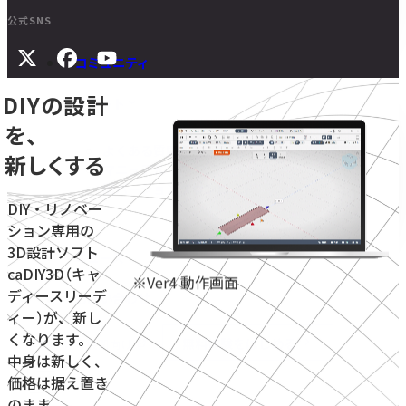
公式SNS
コミュニティ
DIYの設計
サポート
を、
よくある質問
新しくする
マニュアル
旧バージョンダウンロード
DIY・リノベー
ション専用の
3D設計ソフト
ニュース
caDIY3D（キャ
※Ver4 動作画面
ディースリーデ
お問い合わせ
ィー）が、新し
くなります。
無料体験をはじめる
学校・教育機関向け
中身は新しく、
価格は据え置き
のまま。