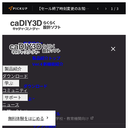
【セール終了時刻変更のお知らせ】caDIY3D V4 発売記念セール
‹
›
1
/
3
PICKUP
製品紹介
製品紹介トップ
Ver.4 新機能紹介
製品紹介
ダウンロード
学ぶ
ダウンロード
コミュニティ
サポート
学ぶ
ニュース
お問い合わせ
チュートリアル
無料体験をはじめる
学校・教育機関向け
DIY講座
サンプル設計